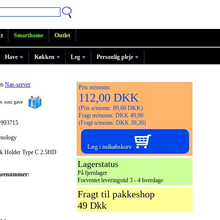
t
Smarthome
Outlet
Have
Køkken
Leg
Personlig pleje
en
Nas-server
Pris m/moms:
112,00 DKK
ges som gave
(Pris u/moms: 89,60 DKK)
Fragt m/moms: DKK 49,00
 993715
(Fragt u/moms: DKK 39,20)
ynology
Læg i indkøbskurv
k Holder Type C 2.5HD
Lagerstatus
På fjernlager
arenummer:
Forventet leveringstid 3 - 4 hverdage.
Fragt til pakkeshop
49 Dkk