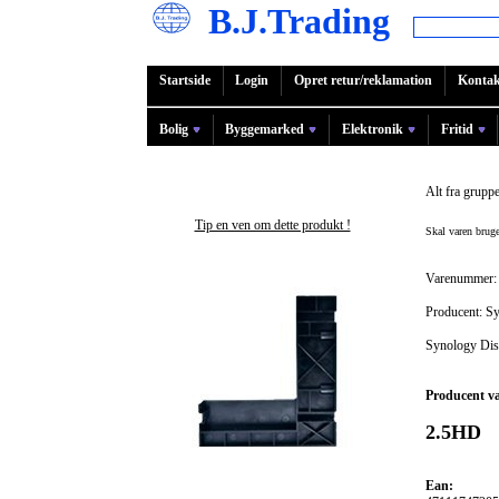
B.J.Trading
Startside
Login
Opret retur/reklamation
Kontak
Bolig
Byggemarked
Elektronik
Fritid
Alt fra grupp
Tip en ven om dette produkt !
Skal varen bru
Varenummer:
Producent: S
Synology Dis
Producent v
2.5HD
Ean: