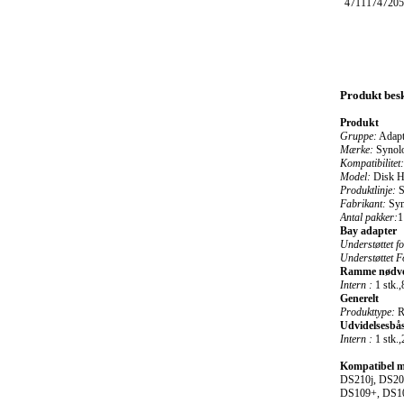
47111747205
Produkt besk
Produkt
Gruppe:
Adapte
Mærke:
Synol
Kompatibilitet:
Model:
Disk H
Produktlinje:
S
Fabrikant:
Syn
Antal pakker:
1
Bay adapter
Understøttet f
Understøttet 
Ramme nødv
Intern :
1 stk.,
Generelt
Produkttype:
R
Udvidelsesbå
Intern :
1 stk.,
Kompatibel 
DS210j, DS20
DS109+, DS10