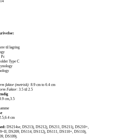
14
rivelse:
re til lagring
ogy
Pc
older Type C
ynology
ology
orm faktor (metrisk):
8.9 cm to 6.4 cm
Form Faktor:
3.5 til 2.5
endig
8.9 cm,3.5
amme
se
2.5,6.4 cm
med:
DS214se, DS213j, DS212j, DS211, DS211j, DS210+,
9+II, DS209, DS114, DS112j, DS111, DS110+, DS110j,
9, DS109j.