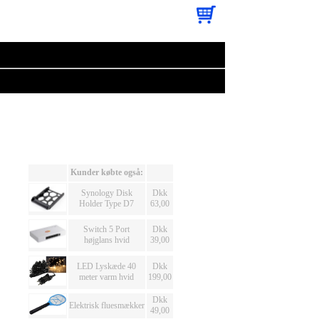
Kunder købte også:
Synology Disk
Dkk
Holder Type D7
63,00
Switch 5 Port
Dkk
højglans hvid
39,00
LED Lyskæde 40
Dkk
meter varm hvid
199,00
Dkk
Elektrisk fluesmækker
49,00