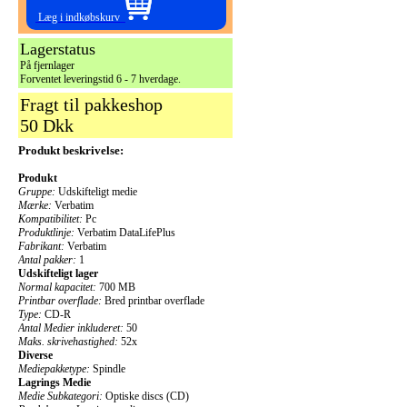
Læg i indkøbskurv
Lagerstatus
På fjernlager
Forventet leveringstid 6 - 7 hverdage.
Fragt til pakkeshop
50 Dkk
Produkt beskrivelse:
Produkt
Gruppe:
Udskifteligt medie
Mærke:
Verbatim
Kompatibilitet:
Pc
Produktlinje:
Verbatim DataLifePlus
Fabrikant:
Verbatim
Antal pakker:
1
Udskifteligt lager
Normal kapacitet:
700 MB
Printbar overflade:
Bred printbar overflade
Type:
CD-R
Antal Medier inkluderet:
50
Maks. skrivehastighed:
52x
Diverse
Mediepakketype:
Spindle
Lagrings Medie
Medie Subkategori:
Optiske discs (CD)