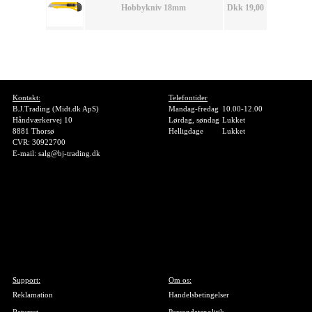
Hobbykniv 18mm
Dkk 19,00
Kontakt:
Telefontider
B.J.Trading (Midt.dk ApS)
Mandag-fredag
10.00-12.00
Håndværkervej 10
Lørdag, søndag
Lukket
8881 Thorsø
Helligdage
Lukket
CVR: 30922700
E-mail: salg@bj-trading.dk
Support:
Om os:
Reklamation
Handelsbetingelser