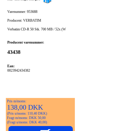
Varenummer: 953688
Producent: VERBATIM
Verbatim CD-R 50 Stk. 700 MB / 52x (W
Producent varenummer:
43438
Ean:
0023942434382
Pris m/moms:
138,00 DKK
(Pris u/moms: 110,40 DKK)
Fragt m/moms: DKK 50,00
(Fragt u/moms: DKK 40,00)