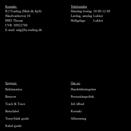
Kontakt:
Telefontider
B.J.Trading (Midt.dk ApS)
Mandag-fredag
10.00-12.00
Håndværkervej 10
Lørdag, søndag
Lukket
8881 Thorsø
Helligdage
Lukket
CVR: 30922700
E-mail: salg@bj-trading.dk
Support:
Om os:
Reklamation
Handelsbetingelser
Returret
Persondatapolitik
Track & Trace
Job tilbud
Returlabel
Kontakt
Toner/blæk guide
Afhentning
Kabel guide