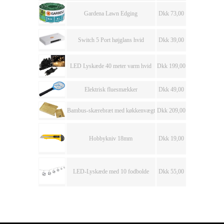
Gardena Lawn Edging
Dkk 73,00
Switch 5 Port højglans hvid
Dkk 39,00
LED Lyskæde 40 meter varm hvid
Dkk 199,00
Elektrisk fluesmækker
Dkk 49,00
Bambus-skærebræt med køkkenvægt
Dkk 209,00
Hobbykniv 18mm
Dkk 19,00
LED-Lyskæde med 10 fodbolde
Dkk 55,00