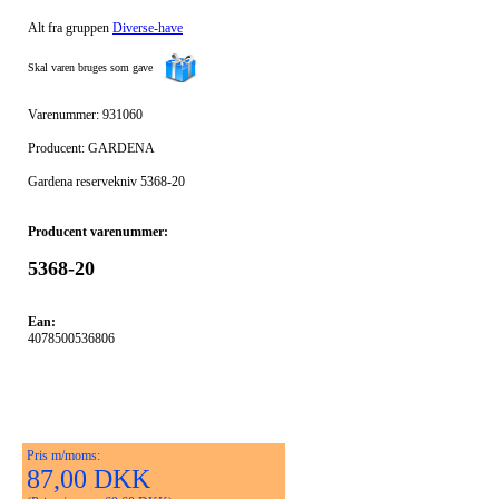
Alt fra gruppen
Diverse-have
Skal varen bruges som gave
Varenummer: 931060
Producent: GARDENA
Gardena reservekniv 5368-20
Producent varenummer:
5368-20
Ean:
4078500536806
Pris m/moms:
87,00 DKK