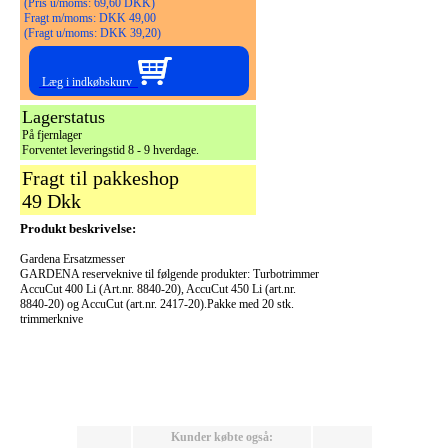
(Pris u/moms: 69,60 DKK)
Fragt m/moms: DKK 49,00
(Fragt u/moms: DKK 39,20)
Læg i indkøbskurv
Lagerstatus
På fjernlager
Forventet leveringstid 8 - 9 hverdage.
Fragt til pakkeshop
49 Dkk
Produkt beskrivelse:
Gardena Ersatzmesser
GARDENA reserveknive til følgende produkter: Turbotrimmer
AccuCut 400 Li (Art.nr. 8840-20), AccuCut 450 Li (art.nr.
8840-20) og AccuCut (art.nr. 2417-20).Pakke med 20 stk.
trimmerknive
Kunder købte også: