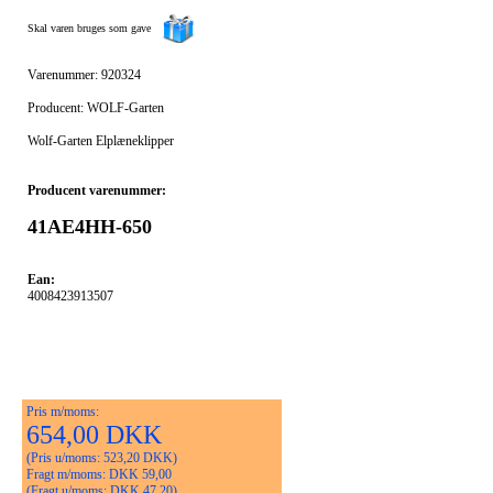
Skal varen bruges som gave
Varenummer: 920324
Producent: WOLF-Garten
Wolf-Garten Elplæneklipper
Producent varenummer:
41AE4HH-650
Ean:
4008423913507
Pris m/moms:
654,00 DKK
(Pris u/moms: 523,20 DKK)
Fragt m/moms: DKK 59,00
(Fragt u/moms: DKK 47,20)