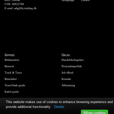
8881 Thorsø
Helligdage
Lukket
CVR: 30922700
E-mail: salg@bj-trading.dk
Support:
Om os:
Reklamation
Handelsbetingelser
Returret
Persondatapolitik
Track & Trace
Job tilbud
Returlabel
Kontakt
Toner/blæk guide
Afhentning
Kabel guide
This website makes use of cookies to enhance browsing experience and
provide additional functionality.
Details
Allow cookies