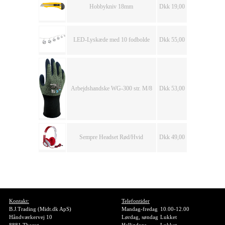
Hobbykniv 18mm
Dkk 19,00
LED-Lyskæde med 10 fodbolde
Dkk 55,00
Arbejdshandske WG-300 str. M/8
Dkk 53,00
Sempre Headset Rød/Hvid
Dkk 49,00
Kontakt:
Telefontider
B.J.Trading (Midt.dk ApS)
Mandag-fredag
10.00-12.00
Håndværkervej 10
Lørdag, søndag
Lukket