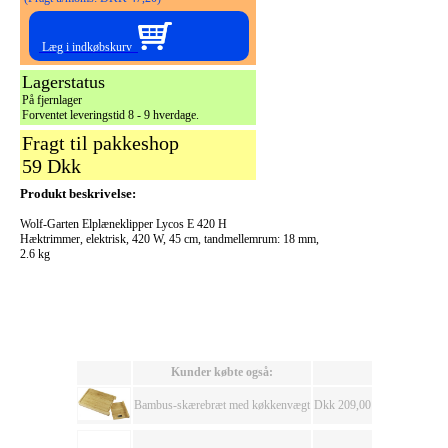
Læg i indkøbskurv
Lagerstatus
På fjernlager
Forventet leveringstid 8 - 9 hverdage.
Fragt til pakkeshop
59 Dkk
Produkt beskrivelse:
Wolf-Garten Elplæneklipper Lycos E 420 H
Hæktrimmer, elektrisk, 420 W, 45 cm, tandmellemrum: 18 mm,
2.6 kg
Kunder købte også:
Bambus-skærebræt med køkkenvægt
Dkk 209,00