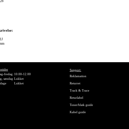
28
rivelse:
1J
 mm
ntider
Support:
g-fredag
10.00-12.00
Reklamation
g, søndag
Lukket
gdage
Lukket
Returret
Track & Trace
Returlabel
Toner/blæk guide
Kabel guide