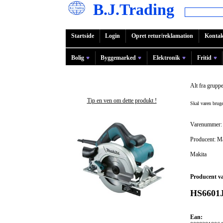
B.J.Trading
Startside
Login
Opret retur/reklamation
Kontak
Bolig
Byggemarked
Elektronik
Fritid
Alt fra grupp
Tip en ven om dette produkt !
Skal varen bru
Varenummer:
Producent: M
Makita
Producent v
HS6601
Ean: