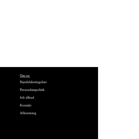
Om os:
Handelsbetingelser
Persondatapolitik
Job tilbud
Kontakt
Afhentning