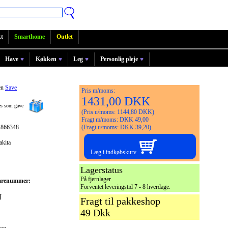
t
Smarthome
Outlet
Have
Køkken
Leg
Personlig pleje
en
Save
Pris m/moms:
1431,00 DKK
ges som gave
(Pris u/moms: 1144,80 DKK)
Fragt m/moms: DKK 49,00
 866348
(Fragt u/moms: DKK 39,20)
akita
Læg i indkøbskurv
Lagerstatus
På fjernlager
arenummer:
Forventet leveringstid 7 - 8 hverdage.
J
Fragt til pakkeshop
49 Dkk