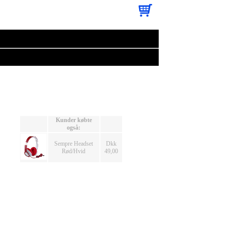
Kunder købte
også:
Sempre Headset
Dkk
Rød/Hvid
49,00