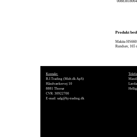
00883818064
Produkt besk
Makita HS660
Rundsav, 165
Kontakt:
Telefo
B.J.Trading (Midt.dk ApS)
Manda
Håndværkervej 10
Lørda
8881 Thorsø
Helli
CVR: 30922700
E-mail: salg@bj-trading.dk