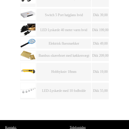
Switch 5 Port højglans hvid
Dkk 39,00
LED Lyskæde 40 meter varm hvid
Dkk 199,00
Elektrisk fluesmækker
Dkk 49,00
Bambus-skærebræt med køkkenvægt
Dkk 209,00
Hobbykniv 18mm
Dkk 19,00
LED-Lyskæde med 10 fodbolde
Dkk 55,00
Kontakt:
Telefontider