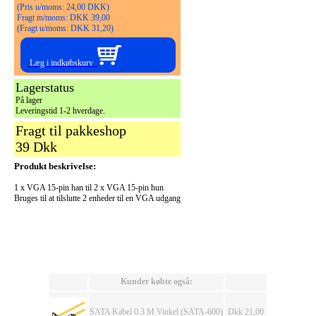
(Pris u/moms: 24,00 DKK)
Fragt m/moms: DKK 39,00
(Fragt u/moms: DKK 31,20)
Læg i indkøbskurv
Lagerstatus
På lager
Leveringstid 1-2 hverdage.
Fragt til pakkeshop
39 Dkk
Produkt beskrivelse:
1 x VGA 15-pin han til 2 x VGA 15-pin hun
Bruges til at tilslutte 2 enheder til en VGA udgang
Kunder købte også:
SATA Kabel 0.3 M Vinkel (SATA-600)
Dkk 21,00