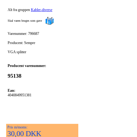
Alt fra gruppen
Kabler-diverse
Skal varen bruges som gave
Varenummer: 796687
Producent: Sempre
VGA splitter
Producent varenummer:
95138
Ean:
4040849951381
Pris m/moms:
30,00 DKK