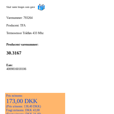
Skal varen bruges som gave
Varenummer: 793264
Producent: TFA
Termosensor Trådløs 433 Mhz
Producent varenummer:
30.3167
Ean:
4009816018106
Pris m/moms:
173,00 DKK
(Pris u/moms: 138,40 DKK)
Fragt m/moms: DKK 43,00