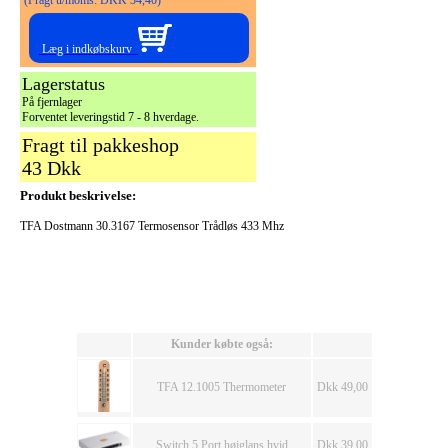
(Fragt u/moms: DKK 34,40)
Læg i indkøbskurv
Lagerstatus
På fjernlager
Forventet leveringstid 7 - 8 hverdage.
Fragt til pakkeshop
43 Dkk
Produkt beskrivelse:
TFA Dostmann 30.3167 Termosensor Trådløs 433 Mhz
Kunder købte også:
TFA 12.1005 Thermometer
Dkk 49,00
Switch 5 Port højglans hvid
Dkk 39,00