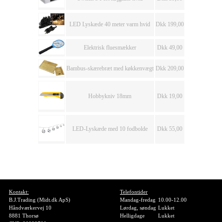
LED Lyskæde 40 meter varm hvid
Dkk 199,00
Elektrisk fluesmækker
Dkk 49,00
Bambus-skærebræt med køkkenvægt
Dkk 209,00
Hobbykniv 18mm
Dkk 19,00
LED-Lyskæde med 10 fodbolde
Dkk 55,00
Kontakt:
Telefontider
B.J.Trading (Midt.dk ApS)
Mandag-fredag
10.00-12.00
Håndværkervej 10
Lørdag, søndag
Lukket
8881 Thorsø
Helligdage
Lukket