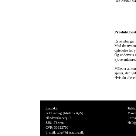
40055562094
Produkt besk
Ravensburger E
Med det nye in
oplevelse for 
Og undervejs ø
Sjove animerede
Målet er at ko
spiller, der lyk
Hvis du allered
Kontakt:
Telefo
B.J.Trading (Midt.dk ApS)
Manda
Håndværkervej 10
Lørda
8881 Thorsø
Helli
CVR: 30922700
E-mail: salg@bj-trading.dk