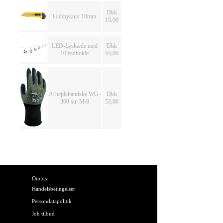
Dkk
Hobbykniv 18mm
19,00
LED-Lyskæde med
Dkk
10 fodbolde
55,00
Arbejdshandske WG-
Dkk
300 str. M/8
53,00
Om os:
Handelsbetingelser
Persondatapolitik
Job tilbud