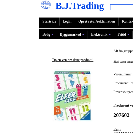
B.J.Trading
Startside
Login
Opret retur/reklamation
Kontak
Bolig
Byggemarked
Elektronik
Fritid
Alt fra grupp
Tip en ven om dette produkt !
Skal varen bru
Varenummer:
Producent: R
Ravensburger 
Producent v
207602
Ean: