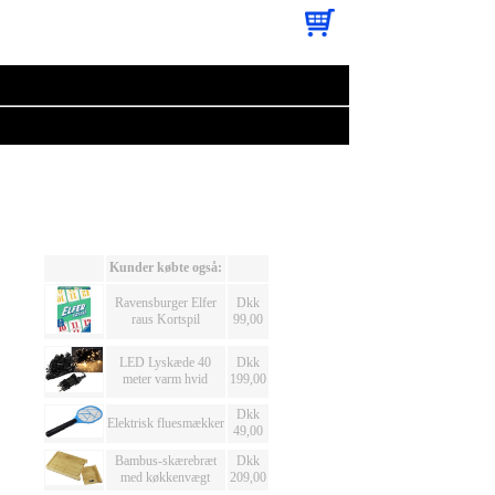
Kunder købte også:
Ravensburger Elfer
Dkk
raus Kortspil
99,00
LED Lyskæde 40
Dkk
meter varm hvid
199,00
Dkk
Elektrisk fluesmækker
49,00
Bambus-skærebræt
Dkk
med køkkenvægt
209,00