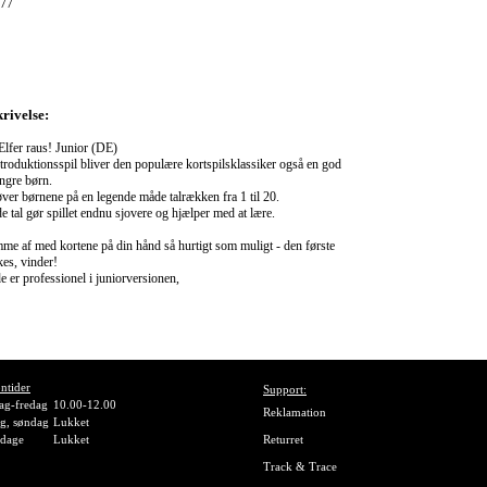
77
rivelse:
lfer raus! Junior (DE)
troduktionsspil bliver den populære kortspilsklassiker også en god
yngre børn.
ver børnene på en legende måde talrækken fra 1 til 20.
 tal gør spillet endnu sjovere og hjælper med at lære.
mme af med kortene på din hånd så hurtigt som muligt - den første
kes, vinder!
e er professionel i juniorversionen,
ntider
Support:
g-fredag
10.00-12.00
Reklamation
g, søndag
Lukket
gdage
Lukket
Returret
Track & Trace