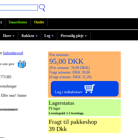
t
Smarthome
Outlet
Have
Køkken
Leg
Personlig pleje
en
Indendørsspil
Pris m/moms:
95,00 DKK
ges som gave
(Pris u/moms: 76,00 DKK)
Fragt m/moms: DKK 39,00
 771385
(Fragt u/moms: DKK 31,20)
avensburger
Læg i indkøbskurv
Elfer raus! Junior
Lagerstatus
På lager
arenummer:
Leveringstid 1-2 hverdage.
Fragt til pakkeshop
39 Dkk