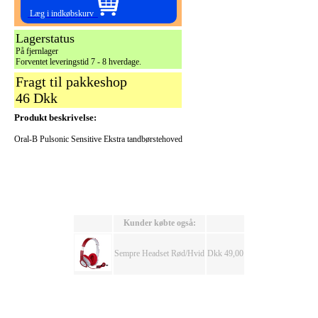
Læg i indkøbskurv
Lagerstatus
På fjernlager
Forventet leveringstid 7 - 8 hverdage.
Fragt til pakkeshop
46 Dkk
Produkt beskrivelse:
Oral-B Pulsonic Sensitive Ekstra tandbørstehoved
Kunder købte også:
Sempre Headset Rød/Hvid
Dkk 49,00