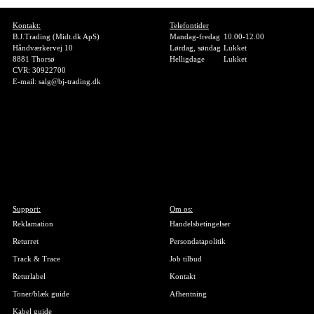
Kontakt:
Telefontider
B.J.Trading (Midt.dk ApS)
Mandag-fredag
10.00-12.00
Håndværkervej 10
Lørdag, søndag
Lukket
8881 Thorsø
Helligdage
Lukket
CVR: 30922700
E-mail: salg@bj-trading.dk
Support:
Om os:
Reklamation
Handelsbetingelser
Returret
Persondatapolitik
Track & Trace
Job tilbud
Returlabel
Kontakt
Toner/blæk guide
Afhentning
Kabel guide