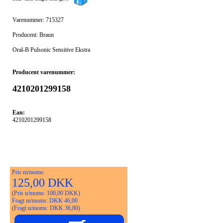
Varenummer: 715327
Producent: Braun
Oral-B Pulsonic Sensitive Ekstra
Producent varenummer:
4210201299158
Ean:
4210201299158
Pris m/moms:
125,00 DKK
(Pris u/moms: 100,00 DKK)
Fragt m/moms: DKK 46,00
(Fragt u/moms: DKK 36,80)