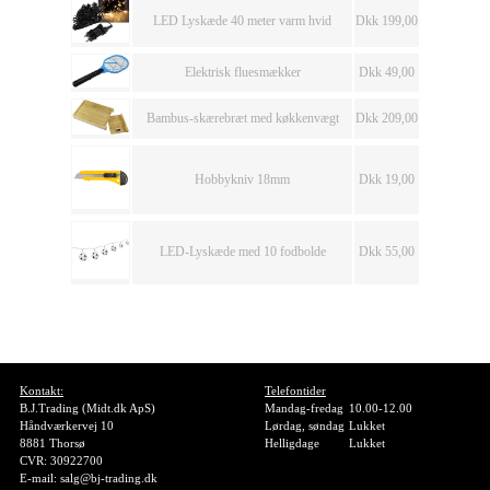
LED Lyskæde 40 meter varm hvid
Dkk 199,00
Elektrisk fluesmækker
Dkk 49,00
Bambus-skærebræt med køkkenvægt
Dkk 209,00
Hobbykniv 18mm
Dkk 19,00
LED-Lyskæde med 10 fodbolde
Dkk 55,00
Kontakt:
Telefontider
B.J.Trading (Midt.dk ApS)
Mandag-fredag
10.00-12.00
Håndværkervej 10
Lørdag, søndag
Lukket
8881 Thorsø
Helligdage
Lukket
CVR: 30922700
E-mail: salg@bj-trading.dk