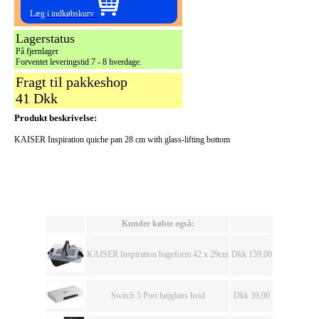
Læg i indkøbskurv
Lagerstatus
På fjernlager
Forventet leveringstid 7 - 8 hverdage.
Fragt til pakkeshop
41 Dkk
Produkt beskrivelse:
KAISER Inspiration quiche pan 28 cm with glass-lifting bottom
Kunder købte også:
KAISER Inspiration bageform 42 x 29cm
Dkk 159,00
Switch 5 Port højglans hvid
Dkk 39,00