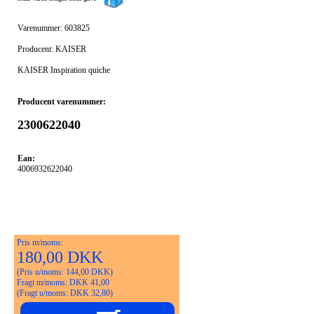
Varenummer: 603825
Producent: KAISER
KAISER Inspiration quiche
Producent varenummer:
2300622040
Ean:
4006932622040
Pris m/moms:
180,00 DKK
(Pris u/moms: 144,00 DKK)
Fragt m/moms: DKK 41,00
(Fragt u/moms: DKK 32,80)