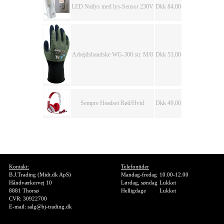
LED Natlys med lys-Sensor 230V
Dkk 84,00
Arbejdshandske WG-300 str. M/8
Dkk 53,00
Sempre Headset Rød/Hvid
Dkk 49,00
Kontakt:
Telefontider
B.J.Trading (Midt.dk ApS)
Mandag-fredag
10.00-12.00
Håndværkervej 10
Lørdag, søndag
Lukket
8881 Thorsø
Helligdage
Lukket
CVR: 30922700
E-mail: salg@bj-trading.dk