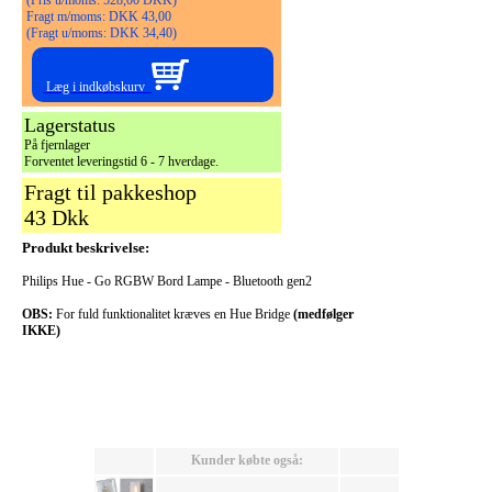
Fragt m/moms: DKK 43,00
(Fragt u/moms: DKK 34,40)
Læg i indkøbskurv
Lagerstatus
På fjernlager
Forventet leveringstid 6 - 7 hverdage.
Fragt til pakkeshop
43 Dkk
Produkt beskrivelse:
Philips Hue - Go RGBW Bord Lampe - Bluetooth gen2
OBS:
For fuld funktionalitet kræves en Hue Bridge
(medfølger
IKKE)
Kunder købte også: