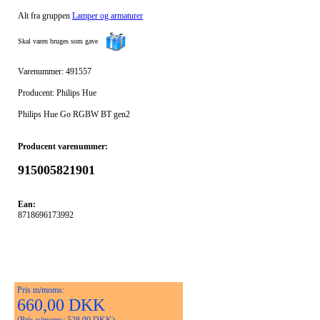
Alt fra gruppen
Lamper og armaturer
Skal varen bruges som gave
Varenummer: 491557
Producent: Philips Hue
Philips Hue Go RGBW BT gen2
Producent varenummer:
915005821901
Ean:
8718696173992
Pris m/moms:
660,00 DKK
(Pris u/moms: 528,00 DKK)