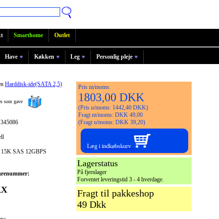
t
Smarthome
Outlet
Have
Køkken
Leg
Personlig pleje
en
Harddisk-ide(SATA 2,5)
Pris m/moms:
1803,00 DKK
ges som gave
(Pris u/moms: 1442,40 DKK)
Fragt m/moms: DKK 49,00
 345086
(Fragt u/moms: DKK 39,20)
ll
Læg i indkøbskurv
 15K SAS 12GBPS
Lagerstatus
På fjernlager
arenummer:
Forventet leveringstid 3 - 4 hverdage.
RX
Fragt til pakkeshop
49 Dkk