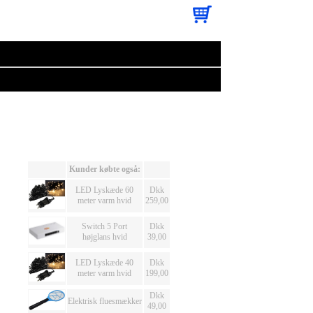
Kunder købte også:
LED Lyskæde 60
Dkk
meter varm hvid
259,00
Switch 5 Port
Dkk
højglans hvid
39,00
LED Lyskæde 40
Dkk
meter varm hvid
199,00
Dkk
Elektrisk fluesmækker
49,00