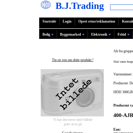
B.J.Trading
Startside
Login
Opret retur/reklamation
Kontak
Bolig
Byggemarked
Elektronik
Fritid
Alt fra grupp
Tip en ven om dette produkt !
Skal varen bru
Varenummer:
Producent: De
HDD 300GB
Producent v
400-AJ
Vi har desværre intet billede
prøv at se på
Ean: