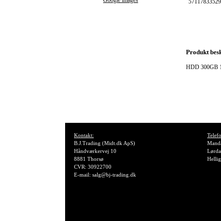
Google images
57117833529
Produkt besk
HDD 300GB 1
Kontakt:
Telefo
B.J.Trading (Midt.dk ApS)
Manda
Håndværkervej 10
Lørda
8881 Thorsø
Helli
CVR: 30922700
E-mail: salg@bj-trading.dk