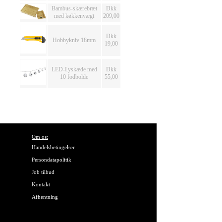
Bambus-skærebræt
Dkk
med køkkenvægt
209,00
Dkk
Hobbykniv 18mm
19,00
LED-Lyskæde med
Dkk
10 fodbolde
55,00
Om os:
Handelsbetingelser
Persondatapolitik
Job tilbud
Kontakt
Afhentning