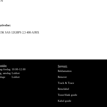
76
rivelse:
5K SAS 12GBPS 2,5 400-AJRX
ntider
Support:
g-fredag
10.00-12.00
Reklamation
g, søndag
Lukket
gdage
Lukket
Returret
Track & Trace
Returlabel
Toner/blæk guide
Kabel guide