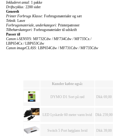
Inkluderet antal:
1 pakke
Driftscyklus:
2200 sider
Generelt
Printer Forbrugs Klasse:
Forbrugsmaterialer og sæt
Teknik:
Laser
Forbrugsmateriale, underkategori:
Printerpatroner
Tilbehørskategori:
Forbrugsmaterialer til udskrift
Passer til
Canon i-SENSYS:
MF732Cdw / MF734Cdw / MF735Cx /
LBP654Cx / LBP653Cdw
Canon imageCLASS:
LBP654Cdw / MF731Cdw / MF735Cdw
Kunder købte også:
DYMO D1 Sort på rød
Dkk 69,00
LED Lyskæde 60 meter varm hvid
Dkk 259,00
Switch 5 Port højglans hvid
Dkk 39,00