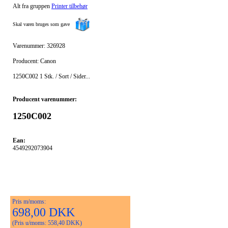
Alt fra gruppen
Printer tilbehør
Skal varen bruges som gave
Varenummer: 326928
Producent: Canon
1250C002 1 Stk. / Sort / Sider...
Producent varenummer:
1250C002
Ean:
4549292073904
Pris m/moms:
698,00 DKK
(Pris u/moms: 558,40 DKK)