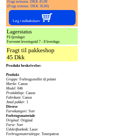
Fragt m/moms: DKK 45,00
(Fragt u/moms: DKK 36,00)
Læg i indkøbskurv
Lagerstatus
På fjernlager
Forventet leveringstid 7 - 8 hverdage.
Fragt til pakkeshop
45 Dkk
Produkt beskrivelse:
Produkt
Gruppe:
Forbrugsstoffer til printer
Mærke:
Canon
Model:
046
Produktlinje:
Canon
Fabrikant:
Canon
Antal pakker:
1
Diverse
Farvekategori:
Sort
Forbrugsmateriale
Original:
Original
Farve:
Sort
Udskriftsteknik:
Laser
Forbrugsmaterialetype:
Tonerpatron