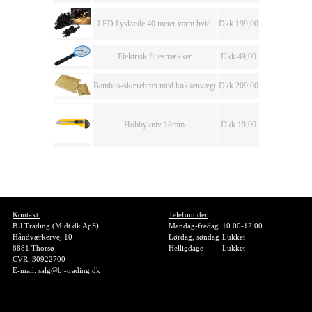
LED Lyskæde 40 meter varm hvid
Dkk 199,00
Elektrisk fluesmækker
Dkk 49,00
Bambus-skærebræt med køkkenvægt
Dkk 209,00
Hobbykniv 18mm
Dkk 19,00
Kontakt:
Telefontider
B.J.Trading (Midt.dk ApS)
Mandag-fredag
10.00-12.00
Håndværkervej 10
Lørdag, søndag
Lukket
8881 Thorsø
Helligdage
Lukket
CVR: 30922700
E-mail: salg@bj-trading.dk