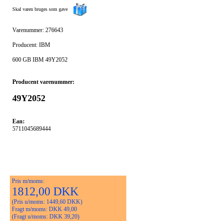
Skal varen bruges som gave
Varenummer: 276643
Producent: IBM
600 GB IBM 49Y2052
Producent varenummer:
49Y2052
Ean:
5711045689444
Pris m/moms:
1812,00 DKK
(Pris u/moms: 1449,60 DKK)
Fragt m/moms: DKK 49,00
(Fragt u/moms: DKK 39,20)