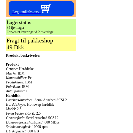
Læg i indkøbskurv
Lagerstatus
På fjernlager
Forventet leveringstid 2 hverdage.
Fragt til pakkeshop
49 Dkk
Produkt beskrivelse:
Produkt
Gruppe:
Harddiske
Mærke:
IBM
Kompatibilitet:
Pc
Produktlinje:
IBM
Fabrikant:
IBM
Antal pakker:
1
Harddisk
Lagrings-interface:
Serial Attached SCSI 2
Harddisktype:
Hot-swap harddisk
Model:
2.5
Form Factor (Kort):
2.5
Grænseflade:
Serial Attached SCSI 2
Dataoverførselshastighed:
600 MBps
Spindelhastighed:
10000 rpm
HD Kapacitet:
600 GB