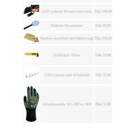
LED Lyskæde 40 meter varm hvid
Dkk 199,00
Elektrisk fluesmækker
Dkk 49,00
Bambus-skærebræt med køkkenvægt
Dkk 209,00
Hobbykniv 18mm
Dkk 19,00
LED-Lyskæde med 10 fodbolde
Dkk 55,00
Arbejdshandske WG-300 str. M/8
Dkk 53,00