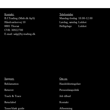
Kontakt:
Telefontider
B.J.Trading (Midt.dk ApS)
Mandag-fredag
10.00-12.00
Håndværkervej 10
Lørdag, søndag
Lukket
8881 Thorsø
Helligdage
Lukket
CVR: 30922700
E-mail: salg@bj-trading.dk
Support:
Om os:
Reklamation
Handelsbetingelser
Returret
Persondatapolitik
Track & Trace
Job tilbud
Returlabel
Kontakt
Toner/blæk guide
Afhentning