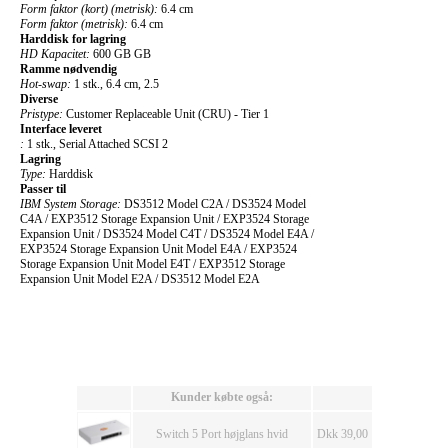
Form faktor (kort) (metrisk):
6.4 cm
Form faktor (metrisk):
6.4 cm
Harddisk for lagring
HD Kapacitet:
600 GB GB
Ramme nødvendig
Hot-swap:
1 stk., 6.4 cm, 2.5
Diverse
Pristype:
Customer Replaceable Unit (CRU) - Tier 1
Interface leveret
:
1 stk., Serial Attached SCSI 2
Lagring
Type:
Harddisk
Passer til
IBM System Storage:
DS3512 Model C2A / DS3524 Model
C4A / EXP3512 Storage Expansion Unit / EXP3524 Storage
Expansion Unit / DS3524 Model C4T / DS3524 Model E4A /
EXP3524 Storage Expansion Unit Model E4A / EXP3524
Storage Expansion Unit Model E4T / EXP3512 Storage
Expansion Unit Model E2A / DS3512 Model E2A
Kunder købte også:
Switch 5 Port højglans hvid
Dkk 39,00