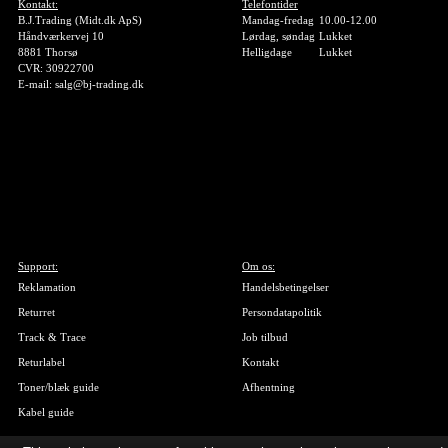
Kontakt:
Telefontider
B.J.Trading (Midt.dk ApS)
Mandag-fredag
10.00-12.00
Håndværkervej 10
Lørdag, søndag
Lukket
8881 Thorsø
Helligdage
Lukket
CVR: 30922700
E-mail: salg@bj-trading.dk
Support:
Om os:
Reklamation
Handelsbetingelser
Returret
Persondatapolitik
Track & Trace
Job tilbud
Returlabel
Kontakt
Toner/blæk guide
Afhentning
Kabel guide