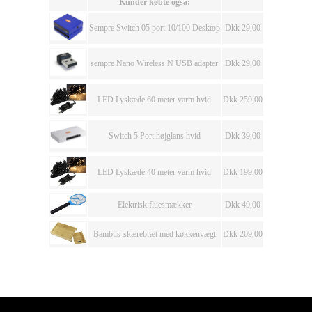
Kunder købte også:
Sempre Switch 05 port 10/100 Desktop
Dkk 29,00
sempre Nano Wireless N USB adapter
Dkk 29,00
LED Lyskæde 60 meter varm hvid
Dkk 259,00
Switch 5 Port højglans hvid
Dkk 39,00
LED Lyskæde 40 meter varm hvid
Dkk 199,00
Elektrisk fluesmækker
Dkk 49,00
Bambus-skærebræt med køkkenvægt
Dkk 209,00