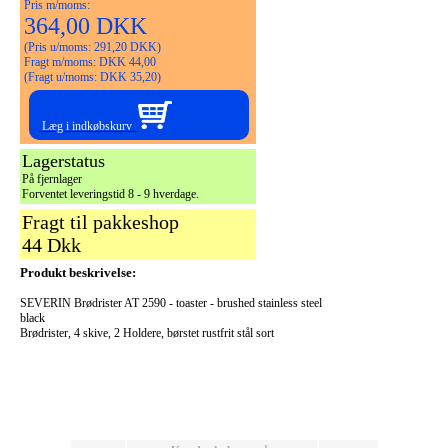
Pris m/moms:
364,00 DKK
(Pris u/moms: 291,20 DKK)
Fragt m/moms: DKK 44,00
(Fragt u/moms: DKK 35,20)
Læg i indkøbskurv
Lagerstatus
På fjernlager
Forventet leveringstid 8 - 9 hverdage.
Fragt til pakkeshop
44 Dkk
Produkt beskrivelse:
SEVERIN Brødrister AT 2590 - toaster - brushed stainless steel
black
Brødrister, 4 skive, 2 Holdere, børstet rustfrit stål sort