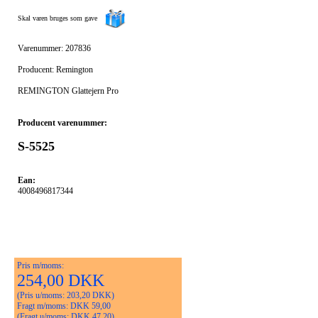
Skal varen bruges som gave
Varenummer: 207836
Producent: Remington
REMINGTON Glattejern Pro
Producent varenummer:
S-5525
Ean:
4008496817344
Pris m/moms:
254,00 DKK
(Pris u/moms: 203,20 DKK)
Fragt m/moms: DKK 59,00
(Fragt u/moms: DKK 47,20)