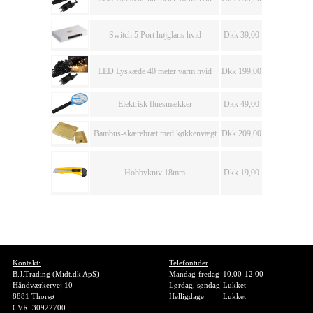
Switch 5 Port højglans hvid
Dkk 39,00
LED Lyskæde 40 meter varm hvid
Dkk 199,00
Elektrisk fluesmækker
Dkk 49,00
Bambus-skærebræt med køkkenvægt
Dkk 209,00
Hobbykniv 18mm
Dkk 19,00
Kontakt:
Telefontider
B.J.Trading (Midt.dk ApS)
Mandag-fredag
10.00-12.00
Håndværkervej 10
Lørdag, søndag
Lukket
8881 Thorsø
Helligdage
Lukket
CVR: 30922700