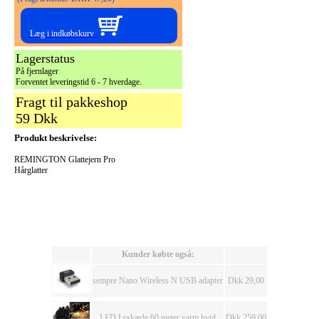
Læg i indkøbskurv
Lagerstatus
På fjernlager
Forventet leveringstid 6 - 7 hverdage.
Fragt til pakkeshop
59 Dkk
Produkt beskrivelse:
REMINGTON Glattejern Pro
Hårglatter
Kunder købte også:
sempre Nano Wireless N USB adapter
Dkk 29,00
LED Lyskæde 60 meter varm hvid
Dkk 259,00