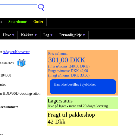
t
Smarthome
Outlet
Have
Køkken
Leg
Personlig pleje
en
Adapter/Konverter
Pris m/moms:
301,00 DKK
ges som gave
(Pris u/moms: 240,80 DKK)
Fragt m/moms: DKK 42,00
 194368
(Fragt u/moms: DKK 33,60)
ntec
Kan ikke bestilles i øjeblikket
 HDD/SSD dockingstation
Lagerstatus
Ikke på lager - mere end 20 dages levering
arenummer:
Fragt til pakkeshop
42 Dkk