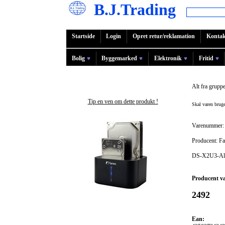
B.J.Trading
Startside
Login
Opret retur/reklamation
Kontak
Bolig
Byggemarked
Elektronik
Fritid
Alt fra grupp
Tip en ven om dette produkt !
Skal varen bru
Varenummer:
Producent: Fa
DS-X2U3-Alu
Producent v
2492
Ean: