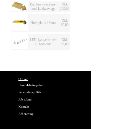
Bambus-skærebræt
Dkk
med køkkenvægt
209,00
Dkk
Hobbykniv 18mm
19,00
LED-Lyskæde med
Dkk
10 fodbolde
55,00
Om os:
Handelsbetingelser
Persondatapolitik
Job tilbud
Kontakt
Afhentning