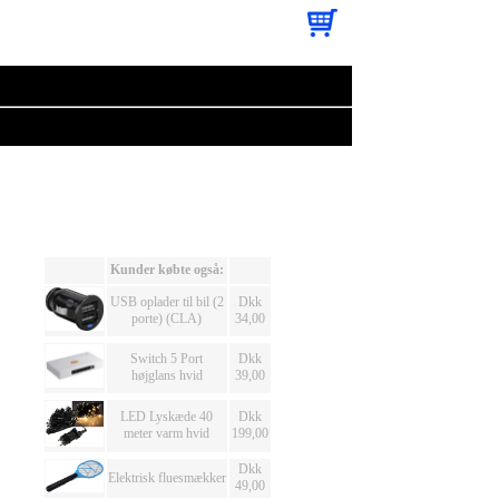
Kunder købte også:
USB oplader til bil (2
Dkk
porte) (CLA)
34,00
Switch 5 Port
Dkk
højglans hvid
39,00
LED Lyskæde 40
Dkk
meter varm hvid
199,00
Dkk
Elektrisk fluesmækker
49,00