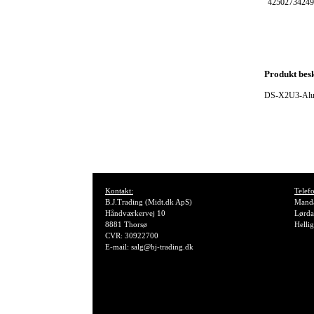
42502734249
Produkt besk
DS-X2U3-Alu 
Kontakt:
Telefo
B.J.Trading (Midt.dk ApS)
Manda
Håndværkervej 10
Lørda
8881 Thorsø
Helli
CVR: 30922700
E-mail: salg@bj-trading.dk