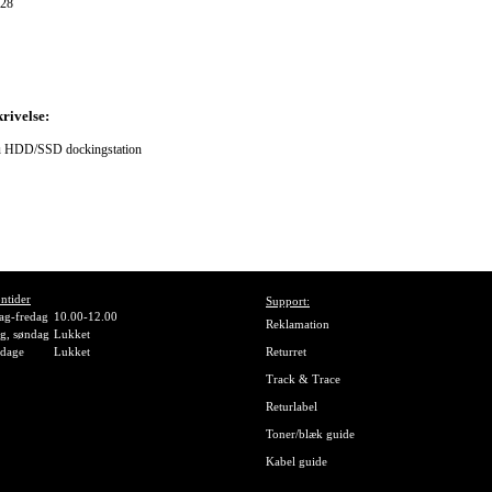
28
rivelse:
HDD/SSD dockingstation
ntider
Support:
g-fredag
10.00-12.00
Reklamation
g, søndag
Lukket
gdage
Lukket
Returret
Track & Trace
Returlabel
Toner/blæk guide
Kabel guide