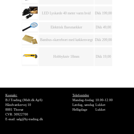
LED Lyskæde 40 meter varm hvid
Dkk 199,00
Elektrisk fluesmækker
Dkk 49,00
Bambus-skærebræt med køkkenvægt
Dkk 209,00
Hobbykniv 18mm
Dkk 19,00
Kontakt:
Telefontider
B.J.Trading (Midt.dk ApS)
Mandag-fredag
10.00-12.00
Håndværkervej 10
Lørdag, søndag
Lukket
8881 Thorsø
Helligdage
Lukket
CVR: 30922700
E-mail: salg@bj-trading.dk