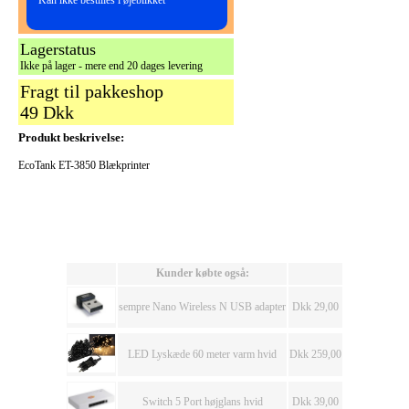
Kan ikke bestilles i øjeblikket
Lagerstatus
Ikke på lager - mere end 20 dages levering
Fragt til pakkeshop
49 Dkk
Produkt beskrivelse:
EcoTank ET-3850 Blækprinter
Kunder købte også:
sempre Nano Wireless N USB adapter
Dkk 29,00
LED Lyskæde 60 meter varm hvid
Dkk 259,00
Switch 5 Port højglans hvid
Dkk 39,00