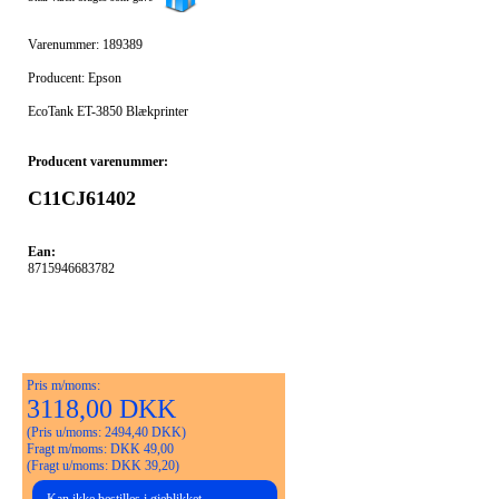
Varenummer: 189389
Producent: Epson
EcoTank ET-3850 Blækprinter
Producent varenummer:
C11CJ61402
Ean:
8715946683782
Pris m/moms:
3118,00 DKK
(Pris u/moms: 2494,40 DKK)
Fragt m/moms: DKK 49,00
(Fragt u/moms: DKK 39,20)