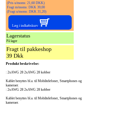
(Pris u/moms: 21,60 DKK)
Fragt m/moms: DKK 39,00
(Fragt u/moms: DKK 31,20)
Læg i indkøbskurv
Lagerstatus
På lager
Fragt til pakkeshop
39 Dkk
Produkt beskrivelse:
: 2xAWG 28 2xAWG 28 kobber
Kablet benyttes bl.a. til Mobiltelefoner, Smartphones og
kameraer.
: 2xAWG 28 2xAWG 28 kobber
Kablet benyttes bl.a. til Mobiltelefoner, Smartphones og
kameraer.