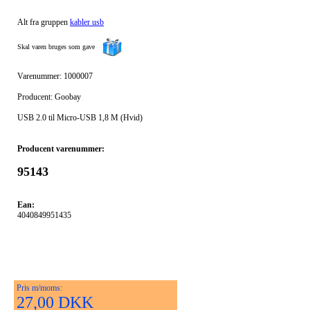
Alt fra gruppen
kabler usb
Skal varen bruges som gave
Varenummer: 1000007
Producent: Goobay
USB 2.0 til Micro-USB 1,8 M (Hvid)
Producent varenummer:
95143
Ean:
4040849951435
Pris m/moms:
27,00 DKK