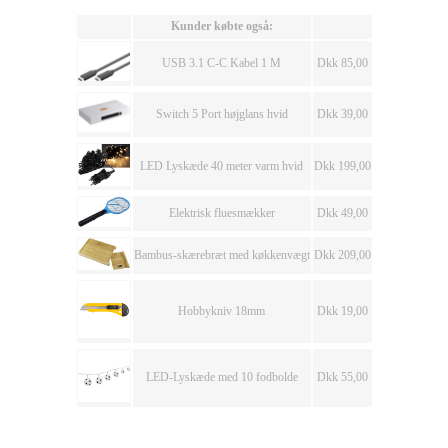
Kunder købte også:
USB 3.1 C-C Kabel 1 M
Dkk 85,00
Switch 5 Port højglans hvid
Dkk 39,00
LED Lyskæde 40 meter varm hvid
Dkk 199,00
Elektrisk fluesmækker
Dkk 49,00
Bambus-skærebræt med køkkenvægt
Dkk 209,00
Hobbykniv 18mm
Dkk 19,00
LED-Lyskæde med 10 fodbolde
Dkk 55,00