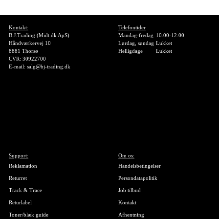
Kontakt:
Telefontider
B.J.Trading (Midt.dk ApS)
Mandag-fredag
10.00-12.00
Håndværkervej 10
Lørdag, søndag
Lukket
8881 Thorsø
Helligdage
Lukket
CVR: 30922700
E-mail: salg@bj-trading.dk
Support:
Om os:
Reklamation
Handelsbetingelser
Returret
Persondatapolitik
Track & Trace
Job tilbud
Returlabel
Kontakt
Toner/blæk guide
Afhentning