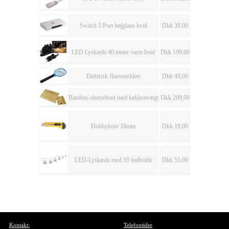
Switch 5 Port højglans hvid
Dkk 39,00
LED Lyskæde 40 meter varm hvid
Dkk 199,00
Elektrisk fluesmækker
Dkk 49,00
Bambus-skærebræt med køkkenvægt
Dkk 209,00
Hobbykniv 18mm
Dkk 19,00
LED-Lyskæde med 10 fodbolde
Dkk 55,00
Kontakt:
Telefontider