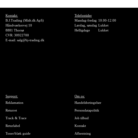
Kontakt:
Telefontider
B.J.Trading (Midt.dk ApS)
Mandag-fredag
10.00-12.00
Håndværkervej 10
Lørdag, søndag
Lukket
8881 Thorsø
Helligdage
Lukket
CVR: 30922700
E-mail: salg@bj-trading.dk
Support:
Om os:
Reklamation
Handelsbetingelser
Returret
Persondatapolitik
Track & Trace
Job tilbud
Returlabel
Kontakt
Toner/blæk guide
Afhentning