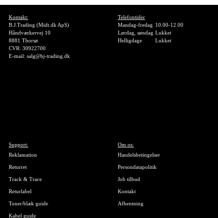
Kontakt:
Telefontider
B.J.Trading (Midt.dk ApS)
Mandag-fredag
10.00-12.00
Håndværkervej 10
Lørdag, søndag
Lukket
8881 Thorsø
Helligdage
Lukket
CVR: 30922700
E-mail: salg@bj-trading.dk
Support:
Om os:
Reklamation
Handelsbetingelser
Returret
Persondatapolitik
Track & Trace
Job tilbud
Returlabel
Kontakt
Toner/blæk guide
Afhentning
Kabel guide