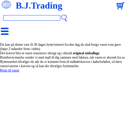
B.J.Trading
Du kan på denne vare få 30 dages bytte/returret fra den dag du skal bruge varen som gave
(højst 2 måneder frem i tiden).
Det krævet blot at varen returneres ubrugt og i ubrudt
original emballage
.
Byttebevis/mærke sender vi med mail til dig sammen med faktura, når varen er afsendt fra os.
Byttemærket tilvælger du når du er kommet frem til indkøbskurven i købsforløbet, så først
varen/varerne i kurven og så kan der tilvælges byttemærke.
Retur til varen