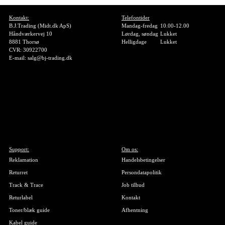
Kontakt:
Telefontider
B.J.Trading (Midt.dk ApS)
Mandag-fredag
10.00-12.00
Håndværkervej 10
Lørdag, søndag
Lukket
8881 Thorsø
Helligdage
Lukket
CVR: 30922700
E-mail: salg@bj-trading.dk
Support:
Om os:
Reklamation
Handelsbetingelser
Returret
Persondatapolitik
Track & Trace
Job tilbud
Returlabel
Kontakt
Toner/blæk guide
Afhentning
Kabel guide