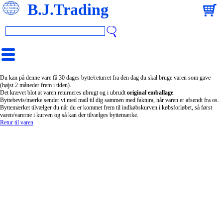
B.J.Trading
Du kan på denne vare få 30 dages bytte/returret fra den dag du skal bruge varen som gave
(højst 2 måneder frem i tiden).
Det krævet blot at varen returneres ubrugt og i ubrudt
original emballage
.
Byttebevis/mærke sender vi med mail til dig sammen med faktura, når varen er afsendt fra os.
Byttemærket tilvælger du når du er kommet frem til indkøbskurven i købsforløbet, så først
varen/varerne i kurven og så kan der tilvælges byttemærke.
Retur til varen