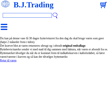
B.J.Trading
Du kan på denne vare få 30 dages bytte/returret fra den dag du skal bruge varen som gave
(højst 2 måneder frem i tiden).
Det krævet blot at varen returneres ubrugt og i ubrudt
original emballage
.
Byttebevis/mærke sender vi med mail til dig sammen med faktura, når varen er afsendt fra os.
Byttemærket tilvælger du når du er kommet frem til indkøbskurven i købsforløbet, så først
varen/varerne i kurven og så kan der tilvælges byttemærke.
Retur til varen