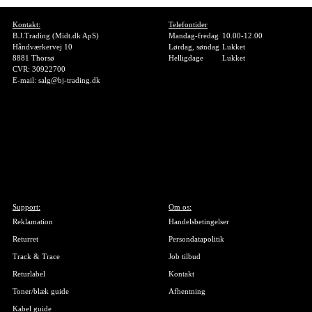
Kontakt:
Telefontider
B.J.Trading (Midt.dk ApS)
Mandag-fredag
10.00-12.00
Håndværkervej 10
Lørdag, søndag
Lukket
8881 Thorsø
Helligdage
Lukket
CVR: 30922700
E-mail: salg@bj-trading.dk
Support:
Om os:
Reklamation
Handelsbetingelser
Returret
Persondatapolitik
Track & Trace
Job tilbud
Returlabel
Kontakt
Toner/blæk guide
Afhentning
Kabel guide