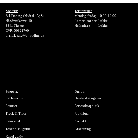
Kontakt:
Telefontider
B.J.Trading (Midt.dk ApS)
Mandag-fredag
10.00-12.00
Håndværkervej 10
Lørdag, søndag
Lukket
8881 Thorsø
Helligdage
Lukket
CVR: 30922700
E-mail: salg@bj-trading.dk
Support:
Om os:
Reklamation
Handelsbetingelser
Returret
Persondatapolitik
Track & Trace
Job tilbud
Returlabel
Kontakt
Toner/blæk guide
Afhentning
Kabel guide