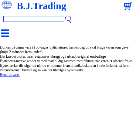
B.J.Trading
Du kan på denne vare få 30 dages bytte/returret fra den dag du skal bruge varen som gave
(højst 2 måneder frem i tiden).
Det krævet blot at varen returneres ubrugt og i ubrudt
original emballage
.
Byttebevis/mærke sender vi med mail til dig sammen med faktura, når varen er afsendt fra os.
Byttemærket tilvælger du når du er kommet frem til indkøbskurven i købsforløbet, så først
varen/varerne i kurven og så kan der tilvælges byttemærke.
Retur til varen