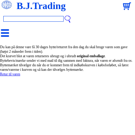
B.J.Trading
Du kan på denne vare få 30 dages bytte/returret fra den dag du skal bruge varen som gave
(højst 2 måneder frem i tiden).
Det krævet blot at varen returneres ubrugt og i ubrudt
original emballage
.
Byttebevis/mærke sender vi med mail til dig sammen med faktura, når varen er afsendt fra os.
Byttemærket tilvælger du når du er kommet frem til indkøbskurven i købsforløbet, så først
varen/varerne i kurven og så kan der tilvælges byttemærke.
Retur til varen