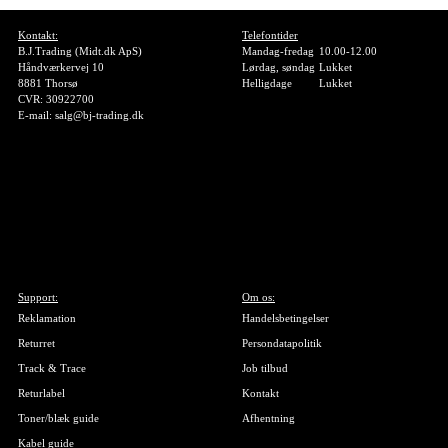
Kontakt:
Telefontider
B.J.Trading (Midt.dk ApS)
Mandag-fredag
10.00-12.00
Håndværkervej 10
Lørdag, søndag
Lukket
8881 Thorsø
Helligdage
Lukket
CVR: 30922700
E-mail: salg@bj-trading.dk
Support:
Om os:
Reklamation
Handelsbetingelser
Returret
Persondatapolitik
Track & Trace
Job tilbud
Returlabel
Kontakt
Toner/blæk guide
Afhentning
Kabel guide