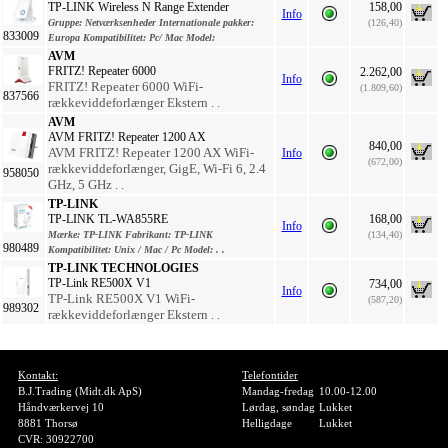
TP-LINK Wireless N Range Extender
158,00
Info
Gruppe:
Netværksenheder
Internationale pakker:
(126,40)
833009
Europa
Kompatibilitet:
Pc/ Mac
Model:
AVM
FRITZ! Repeater 6000
2.262,00
Info
FRITZ! Repeater 6000 WiFi-
(1.809,60)
837566
rækkeviddeforlænger Ekstern . .
AVM
AVM FRITZ! Repeater 1200 AX
840,00
AVM FRITZ! Repeater 1200 AX WiFi-
Info
(672,00)
rækkeviddeforlænger, GigE, Wi-Fi 6, 2.4
958050
GHz, 5 GHz . .
TP-LINK
TP-LINK TL-WA855RE
168,00
Info
Mærke:
TP-LINK
Fabrikant:
TP-LINK
(134,40)
980489
Kompatibilitet:
Unix / Mac / Pc
Model:
. .
TP-LINK TECHNOLOGIES
TP-Link RE500X V1
734,00
Info
TP-Link RE500X V1 WiFi-
(587,20)
989302
rækkeviddeforlænger Ekstern . .
Kontakt:
Telefontider
B.J.Trading (Midt.dk ApS)
Mandag-fredag
10.00-12.00
Håndværkervej 10
Lørdag, søndag
Lukket
8881 Thorsø
Helligdage
Lukket
CVR: 30922700