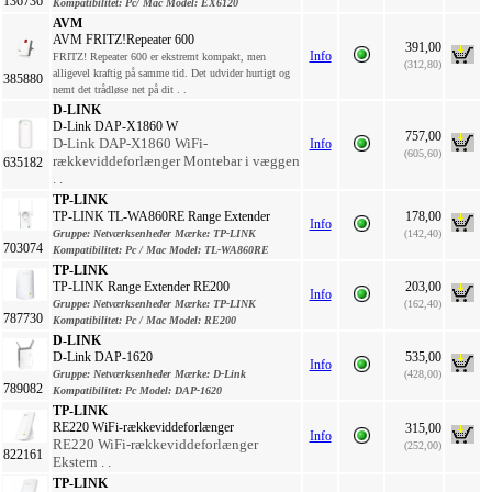
136736
Kompatibilitet:
Pc/ Mac
Model:
EX6120
AVM
AVM FRITZ!Repeater 600
391,00
Info
FRITZ! Repeater 600 er ekstremt kompakt, men
(312,80)
alligevel kraftig på samme tid. Det udvider hurtigt og
385880
nemt det trådløse net på dit . .
D-LINK
D-Link DAP-X1860 W
757,00
D-Link DAP-X1860 WiFi-
Info
(605,60)
rækkeviddeforlænger Montebar i væggen
635182
. .
TP-LINK
TP-LINK TL-WA860RE Range Extender
178,00
Info
Gruppe:
Netværksenheder
Mærke:
TP-LINK
(142,40)
703074
Kompatibilitet:
Pc / Mac
Model:
TL-WA860RE
TP-LINK
TP-LINK Range Extender RE200
203,00
Info
Gruppe:
Netværksenheder
Mærke:
TP-LINK
(162,40)
787730
Kompatibilitet:
Pc / Mac
Model:
RE200
D-LINK
D-Link DAP-1620
535,00
Info
Gruppe:
Netværksenheder
Mærke:
D-Link
(428,00)
789082
Kompatibilitet:
Pc
Model:
DAP-1620
TP-LINK
RE220 WiFi-rækkeviddeforlænger
315,00
Info
RE220 WiFi-rækkeviddeforlænger
(252,00)
822161
Ekstern . .
TP-LINK