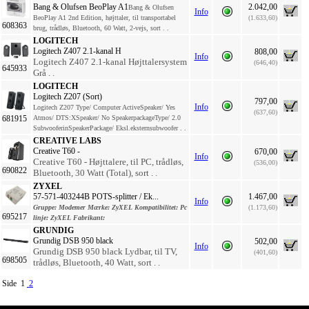
Bang & Olufsen BeoPlay A1
2.042,00
Bang & Olufsen
Info
BeoPlay A1 2nd Edition, højttaler, til transportabel
(1.633,60)
608363
brug, trådløs, Bluetooth, 60 Watt, 2-vejs, sort . .
LOGITECH
Logitech Z407 2.1-kanal H
808,00
Info
Logitech Z407 2.1-kanal Højttalersystem
(646,40)
645933
Grå . .
LOGITECH
Logitech Z207 (Sort)
797,00
Info
Logitech Z207 Type/ Computer ActiveSpeaker/ Yes
(637,60)
681915
Atmos/ DTS:XSpeaker/ No SpeakerpackageType/ 2.0
SubwooferinSpeakerPackage/ Eksl.eksternsubwoofer . .
CREATIVE LABS
Creative T60 -
670,00
Info
Creative T60 - Højttalere, til PC, trådløs,
(536,00)
690822
Bluetooth, 30 Watt (Total), sort . .
ZYXEL
57-571-403244B POTS-splitter / Ek...
1.467,00
Info
Gruppe:
Modemer
Mærke:
ZyXEL
Kompatibilitet:
Pc
(1.173,60)
695217
linje:
ZyXEL
Fabrikant:
GRUNDIG
Grundig DSB 950 black
502,00
Info
Grundig DSB 950 black Lydbar, til TV,
(401,60)
698505
trådløs, Bluetooth, 40 Watt, sort . .
Side 1
2