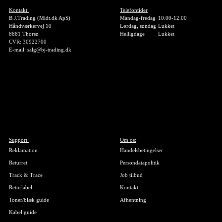
Kontakt:
Telefontider
B.J.Trading (Midt.dk ApS)
Mandag-fredag
10.00-12.00
Håndværkervej 10
Lørdag, søndag
Lukket
8881 Thorsø
Helligdage
Lukket
CVR: 30922700
E-mail: salg@bj-trading.dk
Support:
Om os:
Reklamation
Handelsbetingelser
Returret
Persondatapolitik
Track & Trace
Job tilbud
Returlabel
Kontakt
Toner/blæk guide
Afhentning
Kabel guide