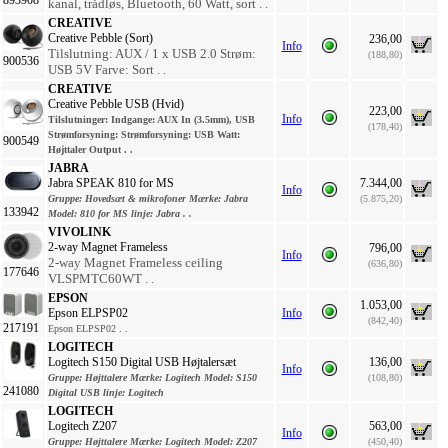
kanal, trådløs, Bluetooth, 60 Watt, sort . .
CREATIVE
Creative Pebble (Sort)
236,00
Info
Tilslutning: AUX / 1 x USB 2.0 Strøm:
(188,80)
900536
USB 5V Farve: Sort . .
CREATIVE
Creative Pebble USB (Hvid)
223,00
Info
Tilslutninger:
Indgange: AUX In (3.5mm), USB
(178,40)
Strømforsyning:
Strømforsyning: USB
Watt:
900549
Højttaler Output . .
JABRA
Jabra SPEAK 810 for MS
7.344,00
Info
Gruppe:
Hovedsæt & mikrofoner
Mærke:
Jabra
(5.875,20)
133942
Model:
810 for MS
linje:
Jabra . .
VIVOLINK
2-way Magnet Frameless
796,00
Info
2-way Magnet Frameless ceiling
(636,80)
177646
VLSPMTC60WT . .
EPSON
1.053,00
Epson ELPSP02
Info
(842,40)
217191
Epson ELPSP02 . .
LOGITECH
Logitech S150 Digital USB Højtalersæt
136,00
Info
Gruppe:
Højttalere
Mærke:
Logitech
Model:
S150
(108,80)
241080
Digital USB
linje:
Logitech
LOGITECH
Logitech Z207
563,00
Info
Gruppe:
Højttalere
Mærke:
Logitech
Model:
Z207
(450,40)