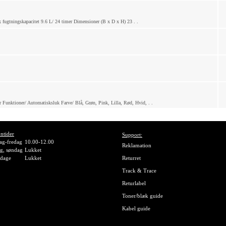
fugtningskapacitet 9.6 L/ 24 timer Dimensioner (B x D x H) 23 . .
 Funktioner/ Automatisksluk Farve/ Blå, Grøn, Pink, Lilla, Rød, Hvid, . .
ntider
Support:
g-fredag
10.00-12.00
Reklamation
g, søndag
Lukket
gdage
Lukket
Returret
Track & Trace
Returlabel
Toner/blæk guide
Kabel guide