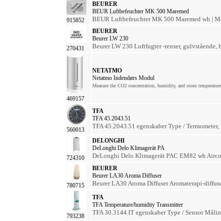
BEURER
BEUR Luftbefeuchter MK 500 Maremed
BEUR Luftbefeuchter MK 500 Maremed wh | Mee
915852
BEURER
Beurer LW 230
Beurer LW 230 Luftfugter -renser, gulvstående, h
270431
NETATMO
Netatmo Indendørs Modul
Measure the CO2 concentration, humidity, and room temperature 
469157
TFA
TFA 45.2043.51
TFA 45.2043.51 egenskaber Type / Termometer, H
560013
DELONGHI
DeLonghi Delo Klimagerät PA
DeLonghi Delo Klimagerät PAC EM82 wh Aircondi
724310
BEURER
Beurer LA30 Aroma Diffuser
Beurer LA30 Aroma Diffuser Aromaterapi-diffusor
780715
TFA
TFA Temperature/humidity Transmitter
TFA 30.3144 IT egenskaber Type / Sensor Måling 
793238