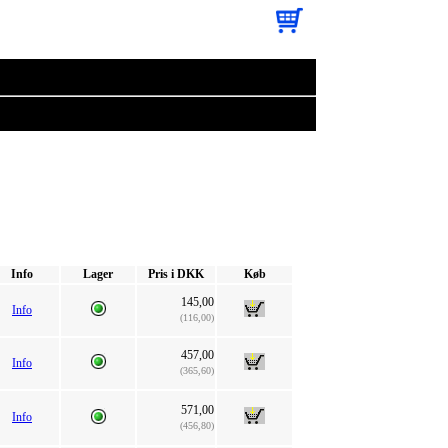
Info
Lager
Pris i DKK
Køb
145,00
Info
(116,00)
457,00
Info
(365,60)
571,00
Info
(456,80)