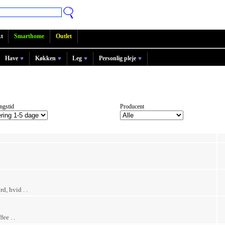
t
Smarthome
Outlet
Have
Køkken
Leg
Personlig pleje
ngstid
Producent
d, hvid . .
ee . .