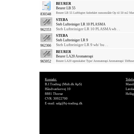
BEURER
Beurer LB 55
Beurer LB 55 Luftfugter Anbefalet rumområde Op til 50 m2 Max 
830348
STEBA
Steb Luftreiniger LR 10 PLASMA
Steb Luftreiniger LR 10 PLASMA wh . .
962353
STEBA
Steb Luftreiniger LR 9
Steb Luftreiniger LR 9 wh/ bu . .
962366
BEURER
Beurer LA20 Aromaterapi
965952
Beurer LA20 egenskaber Type/ Aromaterapi Aromaterapi/ Diffuser
Kontakt:
Telefo
B.J.Trading (Midt.dk ApS)
Manda
Håndværkervej 10
Lørda
8881 Thorsø
Helli
CVR: 30922700
E-mail: salg@bj-trading.dk