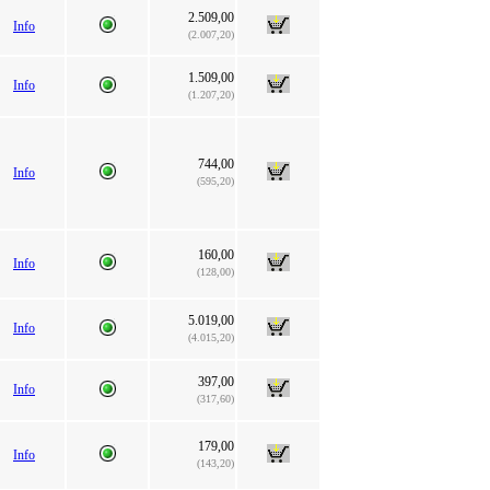
2.509,00
Info
(2.007,20)
1.509,00
Info
(1.207,20)
744,00
Info
(595,20)
160,00
Info
(128,00)
5.019,00
Info
(4.015,20)
397,00
Info
(317,60)
179,00
Info
(143,20)