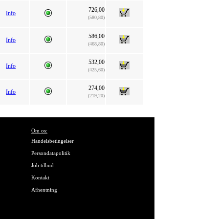
726,00
Info
(580,80)
586,00
Info
(468,80)
532,00
Info
(425,60)
274,00
Info
(219,20)
Om os:
Handelsbetingelser
Persondatapolitik
Job tilbud
Kontakt
Afhentning