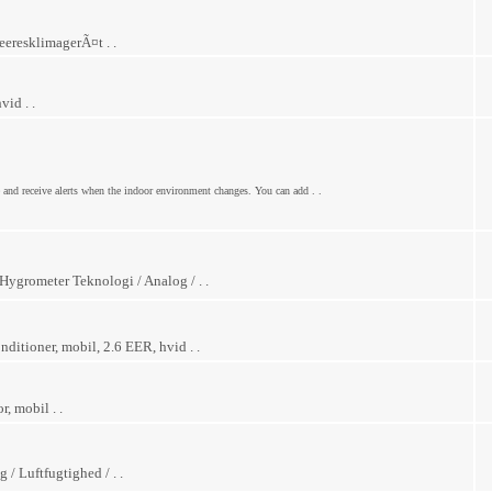
resklimagerÃ¤t . .
vid . .
and receive alerts when the indoor environment changes. You can add . .
ygrometer Teknologi / Analog / . .
tioner, mobil, 2.6 EER, hvid . .
, mobil . .
/ Luftfugtighed / . .