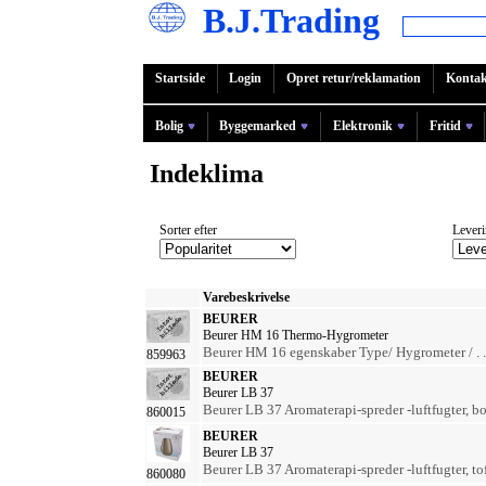
B.J.Trading
Startside
Login
Opret retur/reklamation
Kontak
Bolig
Byggemarked
Elektronik
Fritid
Indeklima
Sorter efter
Leveri
Varebeskrivelse
BEURER
Beurer HM 16 Thermo-Hygrometer
Beurer HM 16 egenskaber Type/ Hygrometer / . .
859963
BEURER
Beurer LB 37
Beurer LB 37 Aromaterapi-spreder -luftfugter, bor
860015
BEURER
Beurer LB 37
Beurer LB 37 Aromaterapi-spreder -luftfugter, toff
860080