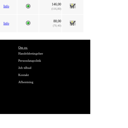
146,00
Info
(116,80)
88,00
Info
(70,40)
Om os:
Handelsbetingelser
Persondatapolitik
Job tilbud
Kontakt
Afhentning