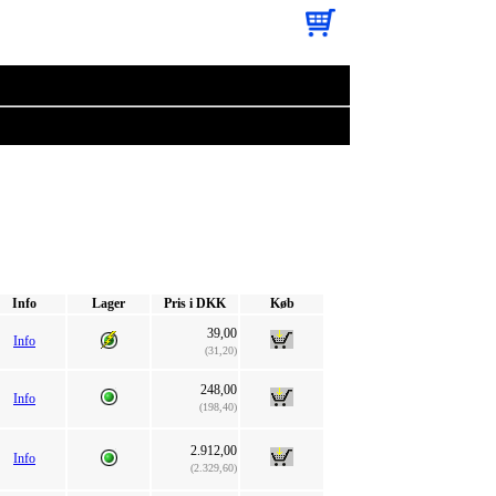
Info
Lager
Pris i DKK
Køb
39,00
Info
(31,20)
248,00
Info
(198,40)
2.912,00
Info
(2.329,60)