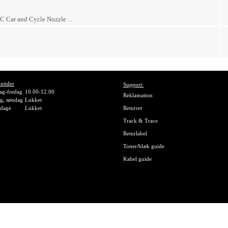
 Car and Cycle Nozzle . .
ntider
Support:
g-fredag
10.00-12.00
Reklamation
g, søndag
Lukket
gdage
Lukket
Returret
Track & Trace
Returlabel
Toner/blæk guide
Kabel guide