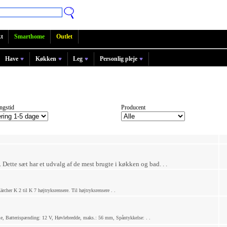
t
Smarthome
Outlet
Have
Køkken
Leg
Personlig pleje
ngstid
Producent
Dette sæt har et udvalg af de mest brugte i køkken og bad. . .
cher K 2 til K 7 højtryksrensere. Til højtryksrensere . .
 Batterispænding: 12 V, Høvlebredde, maks.: 56 mm, Spåntykkelse: . .