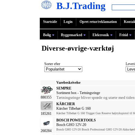
B.J.Trading
Startside
Login
Opret retur/reklamation
Kontak
Bolig
Byggemarked
Elektronik
Fritid
Diverse-øvrige-værktøj
Sorter efter
Leveri
Varebeskrivelse
SEMPRE
Sortiment box - Tætningsringe
Tætningsringe bliver sprøde og utæte med tiden. 
880355
KÄRCHER
Kärcher Tilbehør G 160
185261
Kärcher Tilbehør G 160 Trigger Gun Reserve højtrykspistol til Kär
BOSCH POWERTOOLS
Bosch GHO 12V-20
Bosch GHO 12V-20 Bosch Professional GHO 12V-20 Akku-høvle,
260284