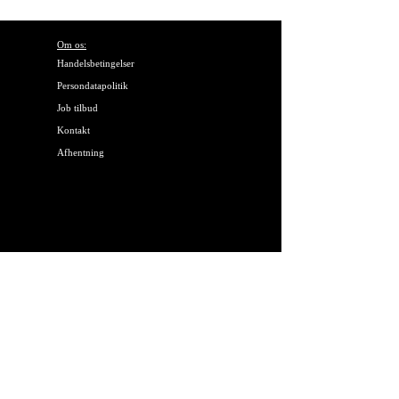
Om os:
Handelsbetingelser
Persondatapolitik
Job tilbud
Kontakt
Afhentning