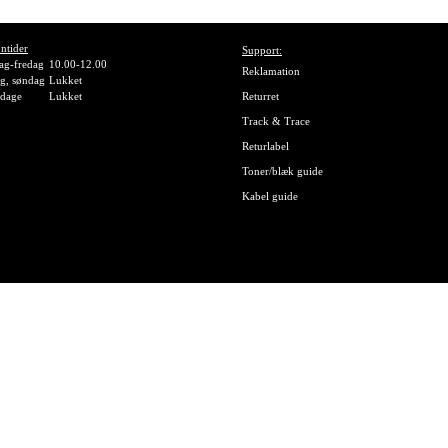
ntider
Support:
g-fredag
10.00-12.00
Reklamation
g, søndag
Lukket
gdage
Lukket
Returret
Track & Trace
Returlabel
Toner/blæk guide
Kabel guide