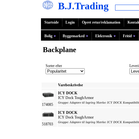
B.J.Trading
Startside
Login
Opret retur/reklamation
Kontak
Bolig
Byggemarked
Elektronik
Fritid
Backplane
Sorter efter
Leveri
Varebeskrivelse
ICY DOCK
ICY Dock ToughArmor
Gruppe:
Adaptere til lagring
Mærke:
ICY DOCK
Kompatibilit
174085
ICY DOCK
ICY Dock ToughArmor
Gruppe:
Adaptere til lagring
Mærke:
ICY DOCK
Kompatibilit
518703