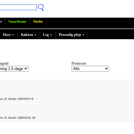
t
Smarthome
Outlet
Have
Køkken
Leg
Personlig pleje
ngstid
Producent
et:
Pc
Model:
MB998SP-B
et:
Pc
Model:
MB994SK-1B