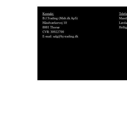
Kontakt:
Telefo
B.J.Trading (Midt.dk ApS)
Manda
Håndværkervej 10
Lørda
8881 Thorsø
Helli
CVR: 30922700
E-mail: salg@bj-trading.dk